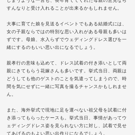
しまうような一言も、長年育ててくれた母親の意見なら
すんなりと受け入れることが出来るかもしれません。
大事に育てた娘を見送るイベントでもある結婚式には、
女の子親ならではの特別な思い入れがある母親も多いは
ずです。母娘、水入らずでウェディングドレス選びを一
緒にするのもいい思い出になるでしょう。
親孝行の意味も込めて、ドレス試着の付き添いとして両
親にきてもらう花嫁さんも多いです。挙式当日、両親は
どうしても他のゲストのことを気遣ってしまうので、時
間を気にせずに一緒に写真を撮るチャンスかもしれませ
ん。
また、海外挙式で現地に足を運べない祖父母を試着に付
き添ってもらったケースも。挙式当日、事情があってウ
ェディングドレス姿を見られない方に対し、試着で見せ
てあげるのもよい思い出作りになるでしょう。