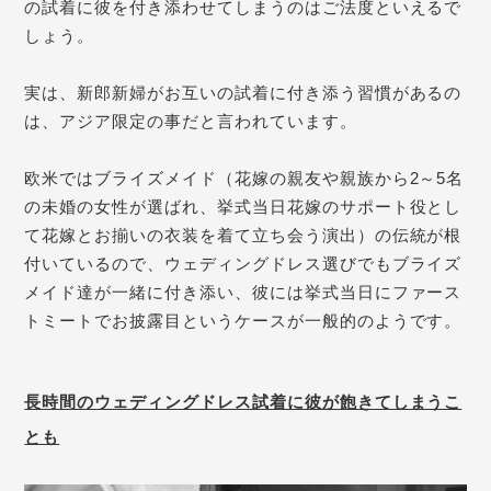
の試着に彼を付き添わせてしまうのはご法度といえるで
しょう。
実は、新郎新婦がお互いの試着に付き添う習慣があるの
は、アジア限定の事だと言われています。
欧米ではブライズメイド（花嫁の親友や親族から2～5名
の未婚の女性が選ばれ、挙式
当日
花嫁のサポート役とし
て花嫁とお揃いの衣装を着て立ち会う演出）の伝統が根
付いているので、ウェディングドレス選びでもブライズ
メイド達が
一緒に付き添い、彼には挙式当日にファース
トミートでお披露目というケースが一般的のようです。
長時間のウェディングドレス試着に彼が飽きてしまうこ
とも