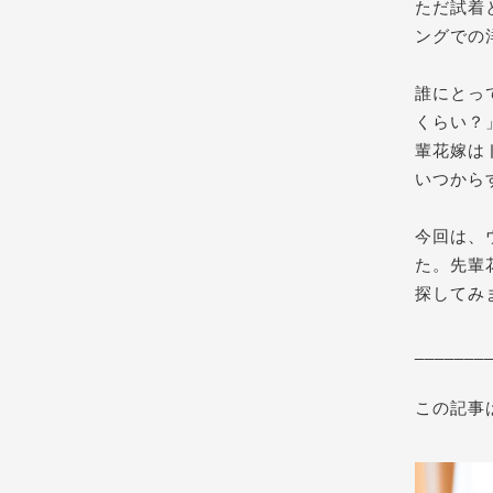
ただ試着
ングでの
誰にとっ
くらい？
輩花嫁は
いつから
今回は、
た。先輩
探してみ
_______
この記事