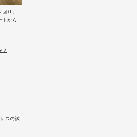
を回り
、
ートから
か？
ドレスの試