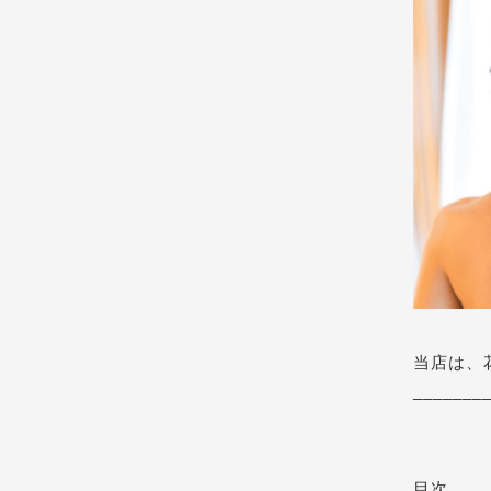
当店は、
_______
目次