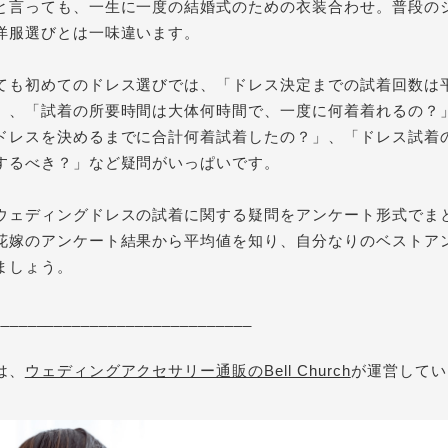
と言っても、一生に一度の結婚式のための衣装合わせ。
普段の
洋服選びとは一味違います。
ても初めてのドレス選びでは、
「ドレス決定までの
試着
回数は
」、「試着の所要時間は大体何時間で、一度に何着着れるの？
ドレスを決めるまでに合計何着試着したの？」、「ドレス
試着
するべき？」など疑問がいっぱいです。
ウェディングドレスの試着に関する疑問をアンケート形式でま
花嫁のアンケート結果から平均値を知り、自分なりのベストア
ましょう。
_____________________________
は、
ウェディングアクセサリー通販のBell Church
が運営してい