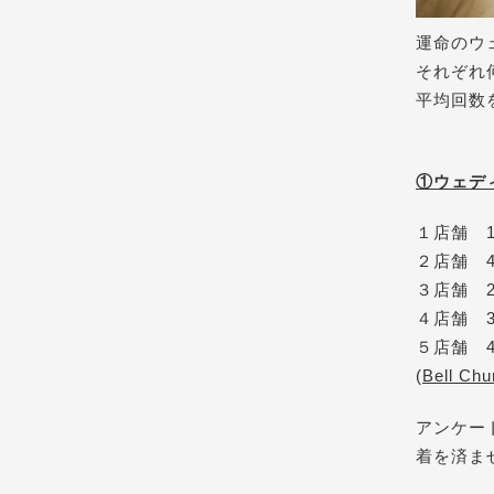
運命のウ
それぞれ
平均回数
①ウェデ
１店舗	128人	55%

２店舗	44人	19%

３店舗	20人	9%

４店舗	36人	16%

(
Bell C
アンケー
着を済ま