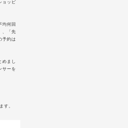
ショッピ
平均
何回
」、「先
の予約は
とめまし
ンサーを
ます。