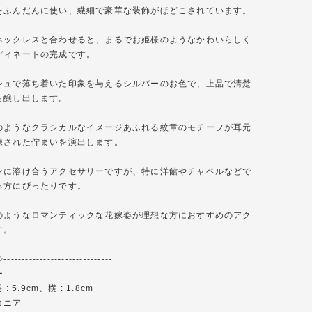
をふんだんに使い、繊細で豪華な装飾がほどこされています。
ネックレスと合わせると、まるでお姫様のようなかわいらしく
ディネートの完成です。
シュで落ち着いた印象を与えるシルバーのお色で、上品で清楚
も醸し出します。
のようなクラシカルなイメージあふれる紋章のモチーフが耳元
練された佇まいを演出します。
ンに溶け合うアクセサリーですが、特に洋館やチャペルなどで
る方にぴったりです。
のようなロマンティックな花嫁姿が理想な方におすすめのアク
す。
-------------------------
ー
: 5.9cm、横 : 1.8cm
コニア