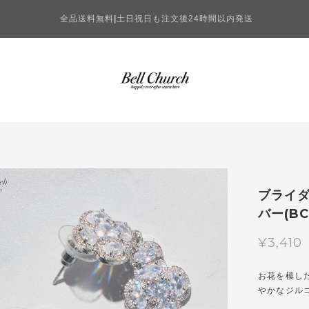
全品送料無料
|
土日祝日も注文後24時間以内発送
ブライ
バー(BC
¥3,410
お花を模し
やかなジル