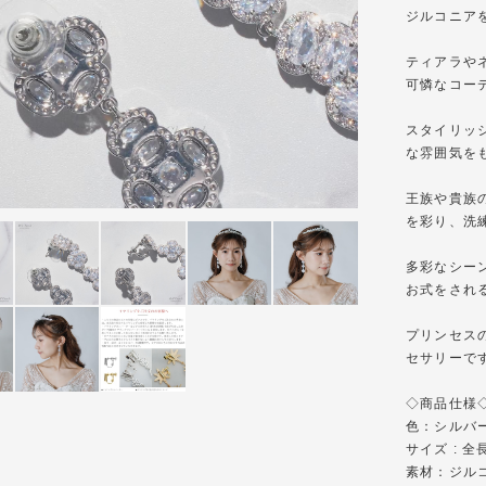
ジルコニア
ティアラや
可憐なコー
スタイリッ
な雰囲気を
王族や貴族
を彩り、洗
多彩なシー
お式をされ
プリンセス
セサリーで
◇商品仕様◇-----
色：シルバ
サイズ : 全長 
素材：ジル