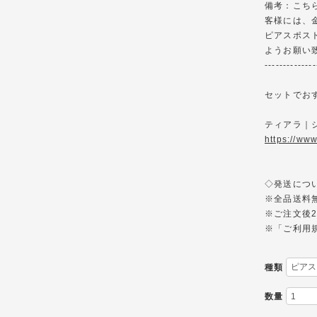
備考：こち
客様には、
ピアスポス
ようお願い
--------------
セットでお
ティアラ｜ジ
https://ww
◇発送について◇--
※全品送料
※ご注文後2
※「ご利用
種類
数量