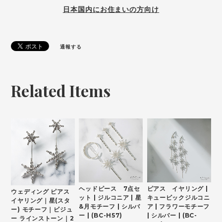
日本国内にお住まいの方向け
通報する
Related Items
ヘッドピース 7点セ
ピアス イヤリング |
ウェディング ピアス
ット | ジルコニア | 星
キュービックジルコニ
イヤリング｜星(スタ
&月モチーフ | シルバ
ア | フラワーモチーフ
ー) モチーフ｜ビジュ
ー | (BC-H57)
| シルバー | (BC-
ー ラインストーン｜2