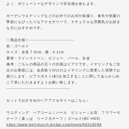
よく、ボリューミーなデザインで存在感を放ちます。
ガーデンウエディングなどのお外でのお式や前撮り、春先や初夏の
季節にもぴったりなアクセサリーで、ナチュラルな雰囲気がお好き
な方におすすめです。
◇商品仕様◇------------------------------
色：ゴールド
サイズ : 全長 7.6cm、横 : 4.1cm
素材：ラインストーン、ビジュー、パール、合金
備考：こちらの商品の元々の仕様はピアスです。イヤリングをご注
文のお客様には、金具取り付けの上イヤリングに変更した状態でお
届けします。ピアスポスト(針)を加工することに関してあらかじめ
ご了承いただきますようお願い致します。
-------------------------------------------
セットでおすすめのヘアアクセサリーはこちら↓
ウエディング ヘアコーム｜パール ビジュー｜お花 フラワーモ
チーフ｜葉っぱ リーフモチーフ｜ゴールド(BC-H89)
https://www.bellchurch-bridal.com/items/98316098