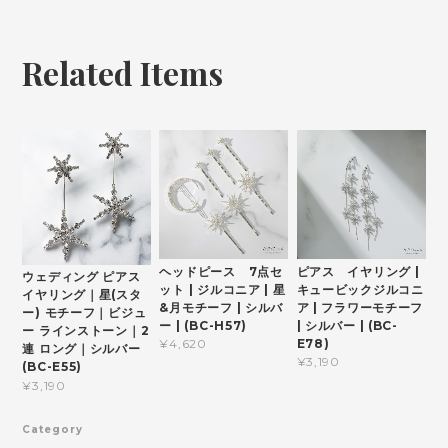
Related Items
ヘッドピース 7点セ
ピアス イヤリング |
ウェディング ピアス
ット | ジルコニア | 星
キュービックジルコニ
イヤリング｜星(スタ
&月モチーフ | シルバ
ア | フラワーモチーフ
ー) モチーフ｜ビジュ
ー | (BC-H57)
| シルバー | (BC-
ー ラインストーン｜2
E78)
¥4,620
連 ロング｜シルバー
¥3,190
(BC-E55)
¥3,190
Category