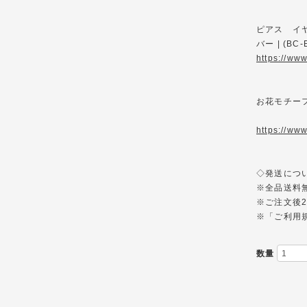
ピアス イヤ
バー | (BC-
https://ww
お花モチー
https://ww
◇発送について◇--
※全品送料
※ご注文後2
※「ご利用
数量