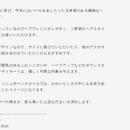
横に並び、中央にはパールをあしらった立体感のある繊細なヘ
す。
なっているのでヘアアレンジがしやすく、ご希望のヘアスタイ
てお使いいただけます。
デザインなので、サイドに着けていただいたり、他のアクセサ
に組み合わせていただくのもおすすめです。
雰囲気のゆるふわシニヨンや、ハーフアップなどのダウンスタ
ーディネートは、優しく可憐な印象を与えます。
ィッシュボーンスタイルでは、かわいらしさの中にも生命力あ
としたイメージになります。
バーの輝きが、落ち着いた上品な佇まいを演出します。
-------------------------
ー
.5cm