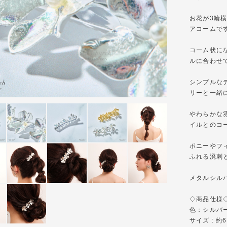
お花が3輪
アコームで
コーム状に
ルに合わせ
シンプルな
リーと一緒
やわらかな
イルとのコ
ポニーやフ
ふれる溌剌
メタルシル
◇商品仕様◇-----
色：シルバ
サイズ : 約6