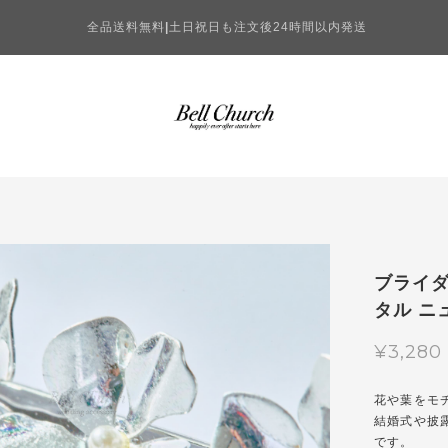
全品送料無料
|
土日祝日も注文後24時間以内発送
ブライダ
タル ニ
¥3,280
花や葉をモ
結婚式や披
です。