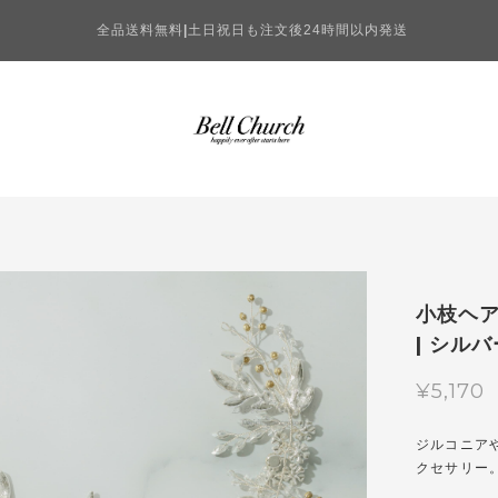
全品送料無料
|
土日祝日も注文後24時間以内発送
小枝ヘア
| シルバー
¥5,170
ジルコニア
クセサリー