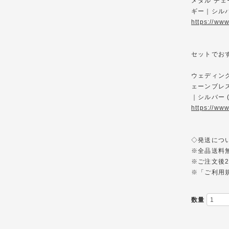
メタル チェ
ギー｜シルバー
https://ww
セットでお
ウェディング
ェーンブレス
｜シルバー (
https://ww
◇発送について◇--
※全品送料
※ご注文後2
※「ご利用
数量