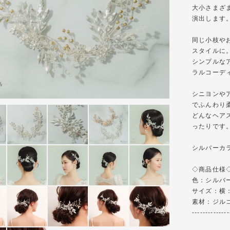
大小さまざ
演出します
同じ小枝や
スタイルに
シンプルな
ラルコーデ
シニヨンや
でふんわり
どんなヘア
ったりです
シルバーカ
◇商品仕様◇-----
色：シルバ
サイズ：横：約
素材：ジル
--------------