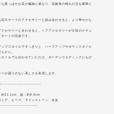
まな葉っぱやお花が繊細に連なり、花嫁様の晴れの日を豪華に
。
お花モチーフのアクセサリーと組み合わせると、より華やかな
。
アクセサリーと合わせると、ヘアアクセサリーが主役のナチュ
ィネートの完成です。
アップスタイルですっきりと、ハーフアップやダウンスタイル
柔らかに。
スタイルでも合わせていただけ、ガーデンウエディングにもぴ
。
ラーが曇りのない美しさを表現します。
-------------------------
ー
31.1cm、縦：約8.9cm
コニア、ビーズ、ラインストーン、合金
-----------------------------