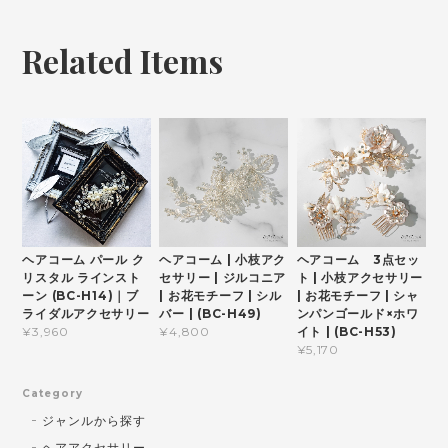
Related Items
ヘアコーム パール ク
ヘアコーム | 小枝アク
ヘアコーム 3点セッ
リスタル ラインスト
セサリー | ジルコニア
ト | 小枝アクセサリー
ーン (BC-H14)｜ブ
| お花モチーフ | シル
| お花モチーフ | シャ
ライダルアクセサリー
バー | (BC-H49)
ンパンゴールド×ホワ
イト | (BC-H53)
¥3,960
¥4,800
¥5,170
Category
ジャンルから探す
ヘアアクセサリー