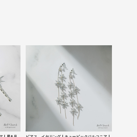
 | 星&月
ピアス イヤリング | キュービックジルコニア |