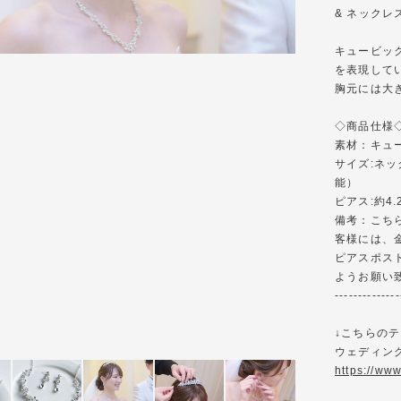
& ネックレ
キュービッ
を表現して
胸元には大
◇商品仕様◇-----
素材：キュ
サイズ:ネッ
能）
ピアス:約4.
備考：こち
客様には、
ピアスポス
ようお願い
--------------
↓こちらの
ウェディング
https://ww