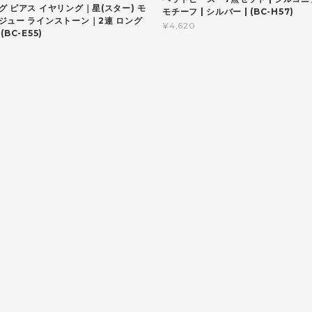
グ ピアス イヤリング｜星(スター) モ
モチーフ | シルバー | (BC-H57)
ジュー ラインストーン｜2連 ロング
¥4,620
BC-E55)