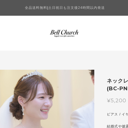
全品送料無料
|
土日祝日も注文後24時間以内発送
ネックレ
(BC-
¥5,200
ピアス / 
結婚式や披