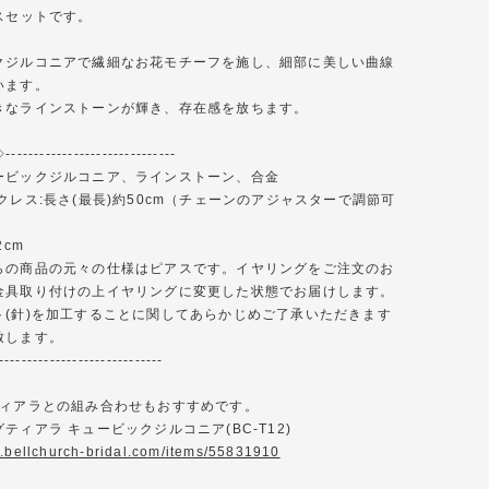
スセットです。
クジルコニアで繊細なお花モチーフを施し、細部に美しい曲線
います。
きなラインストーンが輝き、存在感を放ちます。
-------------------------
ービックジルコニア、ラインストーン、合金
クレス:長さ(最長)約50cm（チェーンのアジャスターで調節可
2cm
らの商品の元々の仕様はピアスです。イヤリングをご注文のお
金具取り付けの上イヤリングに変更した状態でお届けします。
ト(針)を加工することに関してあらかじめご了承いただきます
致します。
-----------------------------
ティアラとの組み合わせもおすすめです。
ティアラ キュービックジルコニア(BC-T12)
w.bellchurch-bridal.com/items/55831910