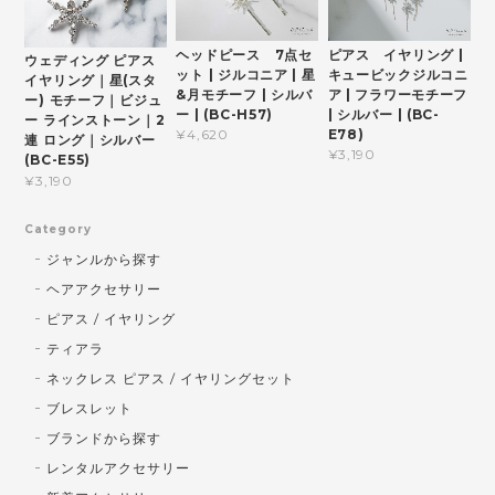
ヘッドピース 7点セ
ピアス イヤリング |
ウェディング ピアス
ット | ジルコニア | 星
キュービックジルコニ
イヤリング｜星(スタ
&月モチーフ | シルバ
ア | フラワーモチーフ
ー) モチーフ｜ビジュ
ー | (BC-H57)
| シルバー | (BC-
ー ラインストーン｜2
E78)
¥4,620
連 ロング｜シルバー
¥3,190
(BC-E55)
¥3,190
Category
ジャンルから探す
ヘアアクセサリー
ピアス / イヤリング
ティアラ
ネックレス ピアス / イヤリングセット
ブレスレット
ブランドから探す
レンタルアクセサリー