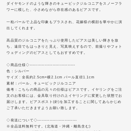
ダイヤモンドのような輝きのキュービックジルコニアをスノーフラ
ワーに模した、小さめながら存在感のあるピアスです。
一粒パールで上品な印象もプラスされ、花嫁様の横顔を華やかに演
出してくれます。
高品質のジルコニアをたっぷり使用したピアスは美しい輝きを放
ち、遠目でもはっきりと見え、写真映えするので、前撮りやフォト
ウェディングのピアスとしてもおすすめです。
◇商品仕様◇------------------------------
色：シルバー
サイズ : 全長約2.5cm×横2.1cm パール直径1.1cm
素材：パール、キュービックジルコニア
備考：こちらの商品の元々の仕様はピアスです。イヤリングをご注
文のお客様には、金具取り付けの上イヤリングに変更した状態でお
届けします。ピアスポスト(針)を加工することに関してあらかじめ
ご了承いただきますようお願い致します。
◇発送について◇--------------------------
※全品送料無料です。(北海道・沖縄・離島含む)