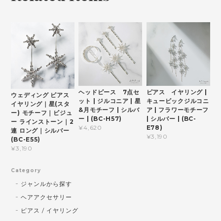
ヘッドピース 7点セ
ピアス イヤリング |
ウェディング ピアス
ット | ジルコニア | 星
キュービックジルコニ
イヤリング｜星(スタ
&月モチーフ | シルバ
ア | フラワーモチーフ
ー) モチーフ｜ビジュ
ー | (BC-H57)
| シルバー | (BC-
ー ラインストーン｜2
E78)
¥4,620
連 ロング｜シルバー
¥3,190
(BC-E55)
¥3,190
Category
ジャンルから探す
ヘアアクセサリー
ピアス / イヤリング