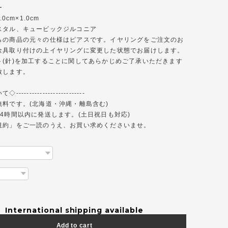
ー
.0cm×1.0cm
スタル、キュービックジルコニア
らの商品の元々の仕様はピアスです。イヤリングをご注文のお
金具取り付けの上イヤリングに変更した状態でお届けします。
ト(針)を加工することに関してあらかじめご了承いただきます
致します。
------------------------
無料です。(北海道・沖縄・離島含む)
4時間以内に発送します。(土日祝日も対応)
規約」をご一読のうえ、お買い求めくださいませ。
International shipping available
Add to cart