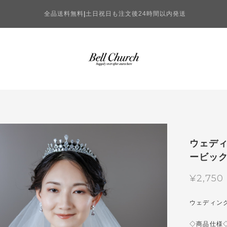
全品送料無料
|
土日祝日も注文後24時間以内発送
ウェディ
ービック
¥2,750
ウェディング
◇商品仕様◇-----