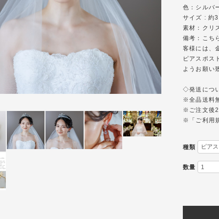
色：シルバ
サイズ : 約3
素材：クリ
備考：こち
客様には、
ピアスポス
ようお願い
◇発送について◇--
※全品送料
※ご注文後2
※「ご利用
種類
数量