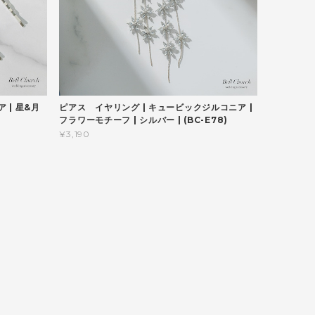
 | 星&月
ピアス イヤリング | キュービックジルコニア |
フラワーモチーフ | シルバー | (BC-E78)
¥3,190