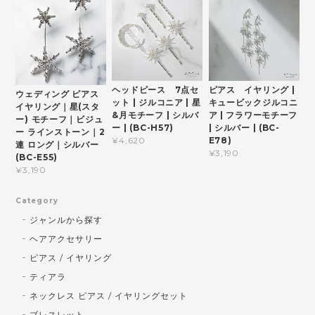
ヘッドピース 7点セ
ピアス イヤリング |
ウェディング ピアス
ット | ジルコニア | 星
キュービックジルコニ
イヤリング｜星(スタ
&月モチーフ | シルバ
ア | フラワーモチーフ
ー) モチーフ｜ビジュ
ー | (BC-H57)
| シルバー | (BC-
ー ラインストーン｜2
E78)
¥4,620
連 ロング｜シルバー
¥3,190
(BC-E55)
¥3,190
Category
ジャンルから探す
ヘアアクセサリー
ピアス / イヤリング
ティアラ
ネックレス ピアス / イヤリングセット
ブレスレット