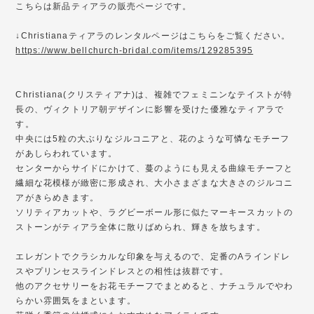
こちらは新品ティアラの販売ページです。
↓Christianaティアラのレンタルページはこちらをご覧ください。
https://www.bellchurch-bridal.com/items/129285395
Christiana(クリスティアナ)は、複雑でフェミニンなテイストが特
長の、ヴィクトリア朝デザインに影響を受けた優雅なティアラで
す。
中央には5粒の大ぶりなジルコニアと、花のような可憐なモチーフ
があしらわれています。
センターからサイドにかけて、蔓のようにも見える曲線モチーフと
繊細な花模様が緻密に形成され、大小さまざまな大きさのジルコニ
アがきらめきます。
ソリティアカットや、ラグビーボール形に似たマーキースカットの
ストーンがティアラ全体に散りばめられ、輝きを放ちます。
エレガントでクラシカルな印象を与えるので、定番のAラインドレ
スやプリンセスラインドレスとの相性は抜群です。
他のアクセサリーをお花モチーフでまとめると、ナチュラルでやわ
らかい雰囲気をまといます。