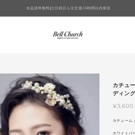
全品送料無料
|
土日祝日も注文後24時間以内発送
カチュー
ディン
¥3,600
カチューム 
ホワイトパ