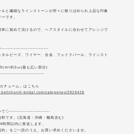
ールと繊細なラインストーンが所々に散りばめられ上品な印象
リーです。
簡単に留めて頂けるので、ヘアスタイルに合わせてアレンジで
-------------------------
スタルビーズ、ワイヤー、合金、フェイクパール、ラインスト
0cm×約3㎝(最も広い部分)
-----------------------------
「カチューム」はこちら
w.bellchurch-bridal.com/categories/2926428
------------------------
無料です。(北海道・沖縄・離島含む)
24時間以内に発送します。
規約」をご一読のうえ、お買い求めくださいませ。