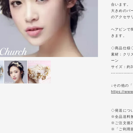
合います。
大きめのパ
のアクセサ
ヘアピンで
きます。
◇商品仕様◇-----
素材：クリ
ーン
サイズ：約3
--------------
↓その他の
https://ww
◇発送について◇--
※全品送料
※ご注文後
※「ご利用